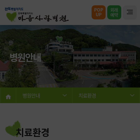
POP
외래
UP
예약
병원안내
병원안내
치료환경
치료환경