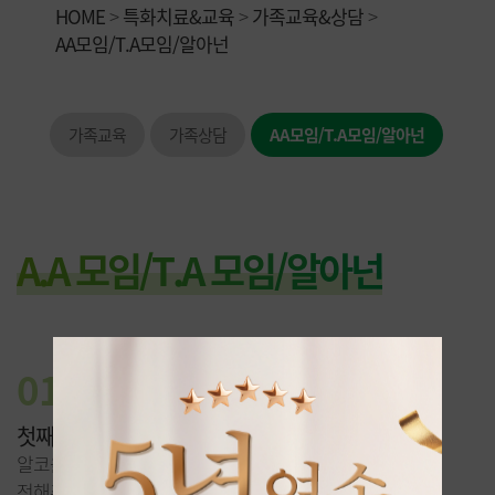
HOME
>
특화치료&교육
>
가족교육&상담
>
AA모임/T.A모임/알아넌
가족교육
가족상담
AA모임/T.A모임/알아넌
A.A 모임/T.A 모임/알아넌
01
A.A 모임
첫째, 셋째주 토요일
알코올중독에서 회복중인 멤버들이 그들의 단주경험을
전해주고 단주의지를 고취시킵니다.