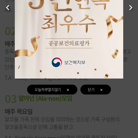
Previous
Next
A.A : Alcoholic Anonymous(익명의 알코올 중독자 모임)
02
T.A 모임
매주 화·금요일
중독치료센터 내 자조모임의 하나로서 알코올중독문제를 겪고
있는 입원환자들과 외부 협심자들의 경험을 나누는 시간으로
단주의지를 유지하게 합니다.
T.A : Today Awakening(오늘의 자각 모임)
오늘하루열지않기
닫기
03
알아넌
(Ala-non)모임
매주 목요일
알코올 가족 친목 모임을 의미하는 것으로 가족 구성원의
알코올중독으로 인해 고통을 받고
A.A : Alcoholic Anonymous(익명의 알코올 중독자 모임)