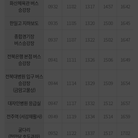
화산체육관 버스
09:32
11:02
13:17
14:57
16:42
승강장
한일고 지하보도
09:35
11:05
13:20
15:00
16:45
종합경기장
09:37
11:07
13:22
15:02
16:47
버스승강장
전북은행 본점 버스
09:41
11:11
13:26
15:06
16:49
승강장
전북대병원 입구 버스
승강장
09:44
11:14
13:29
15:09
16:54
(금암고물상)
대자인병원 응급실
09:47
11:17
13:32
15:12
16:57
전주역 (서강재활사)
09:49
11:19
13:34
15:14
16:59
굴다리
09:52
11:22
13:37
15:17
17:02
(천안당 호두과자)