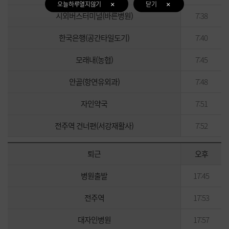
오늘하루열지않기
닫기
시외버스터미널(바른병원)
7:38
한국은행(공간타일도기)
7:40
모래내(농협)
7:45
안골(항연유외과)
7:48
자인약국
7:51
전주역 건너편(서강재활사)
7:52
퇴근
오후
병원출발
17:45
전주역
17:53
대자인병원
17:57