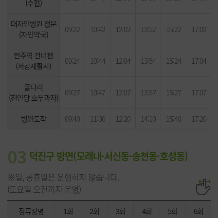
(수협)
대자인병원 정문
09:22
10:42
12:02
13:52
15:22
17:02
(자인약국)
전주역 건너편
09:24
10:44
12:04
13:54
15:24
17:04
(서강재활사)
굴다리
09:27
10:47
12:07
13:57
15:27
17:07
(천안당 호두과자)
병원도착
09:40
11:00
12:20
14:10
15:40
17:20
03
덕진구 방면(모래내·서신동·송천동·호성동)
※일, 공휴일은 운행하지 않습니다.
(토요일 오전까지 운영)
정류장명
1회
2회
3회
4회
5회
6회