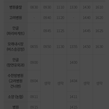
병원출발
08:30
09:30
11:10
13:30
14:30
16:10
고려병원
-
09:40
11:20
-
14:40
16:20
안골
-
09:45
11:25
-
14:45
16:25
(파리바게트)
모래내시장
08:55
09:50
11:30
13:55
14:50
16:30
(버스승강장)
안골
09:00
14:00
(항연유외과)
수한방병원
(고려병원
09:04
14:04
생략
생략
생략
생략
건너편)
소양 (농협)
09:11
14:11
병원
09:15
14:15