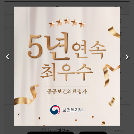
출근
오전
동부시장 출발(농협건너편)
7:12
아동학대예방센터
7:17
다미원(중화요리)
7:19
Previous
Next
BYC
7:21
참예수교회
7:23
미래내과
7:25
정한샘 내과의원
7:29
중화산동 건설공제조합
7:30
(국제라이온스협회 전북지구)
한일고 지하보도
7:35