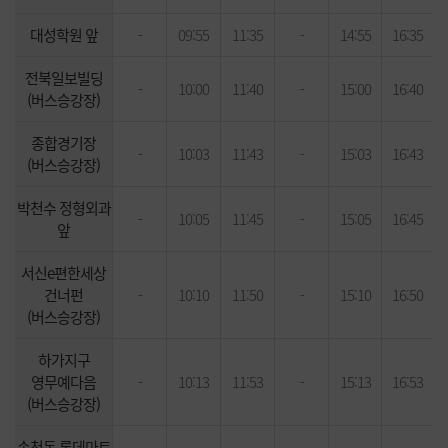
대성학원 앞
-
09:55
11:35
-
14:55
16:35
전북일보빌딩
-
10:00
11:40
-
15:00
16:40
(버스승강장)
종합경기장
-
10:03
11:43
-
15:03
16:43
(버스승강장)
박천수 정형외과
-
10:05
11:45
-
15:05
16:45
앞
서신e편한세상
건너펀
-
10:10
11:50
-
15:10
16:50
(버스승강장)
하가지구
영무예다음
-
10:13
11:53
-
15:13
16:53
(버스승강장)
송천동 롯데마트