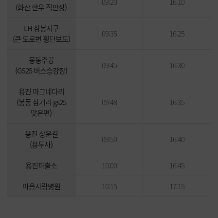
09:20
16:10
(화산 한우 직판장)
LH 삼봉지구
09:35
16:25
(큰 도로변 횡단보도)
봉동주공
09:45
16:30
(GS25 버스승강장)
용진 마그네다리
(봉동 삼거리 gs25
09:48
16:35
맞은편)
용진 상운길
09:50
16:40
(용두사)
용진파출소
10:00
16:45
마음사랑병원
10:15
17:15