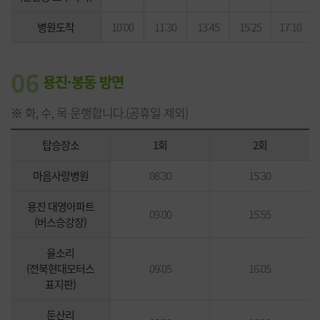
병원도착
10:00
11:30
13:45
15:25
17:10
06
용진·봉동 방면
※ 화, 수, 목 운행합니다.(공휴일 제외)
탑승장소
1회
2회
마음사랑병원
08:30
15:30
용진 대영아파트
09:00
15:55
(버스승강장)
율소리
(전북현대모터스
09:05
16:05
표지판)
둔산리