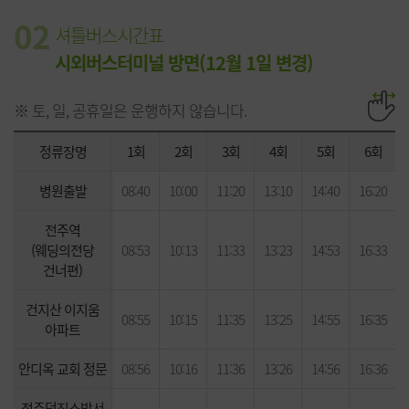
02
셔틀버스시간표
시외버스터미널 방면(12월 1일 변경)
※ 토, 일, 공휴일은 운행하지 않습니다.
정류장명
1회
2회
3회
4회
5회
6회
병원출발
08:40
10:00
11:20
13:10
14:40
16:20
전주역
(웨딩의전당
08:53
10:13
11:33
13:23
14:53
16:33
건너편)
건지산 이지움
08:55
10:15
11:35
13:25
14:55
16:35
아파트
안디옥 교회 정문
08:56
10:16
11:36
13:26
14:56
16:36
전주덕진소방서