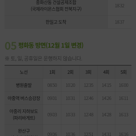
중화산동 건설공제조합
18:32
(국제라이온스협회 전북지구)
한일고 도착
18:37
05
평화동 방면
(12월 1일 변경)
※ 토, 일, 공휴일은 운행하지 않습니다.
노선
1회
2회
3회
4회
5회
병원출발
08:50
10:20
12:35
14:15
16:00
아중역 버스승강장
09:01
10:31
12:46
14:26
16:11
아중리 지하보도
09:03
10:33
12:48
14:28
16:13
(파리바게트)
완산구
09:06
10:36
12:51
14:31
16:16